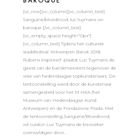
BAROQUE
[vc_row][vc_column][vc_column_text]
Sanguine/bloedrood, luc tuymans on
baroque [/vc_column_text]
[vc_empty_space height="0px"]
[vc_column_text] Tijdens het culturele
stadsfestival ‘Antwerpen Barok 2018.
Rubens inspireert’ plaatst Luc Tuymans de
geest van de barokmeesters tegenover de
visie van hedendaagse topkunstenaars. De
tentoonstelling werd door de kunstenaar
samengesteld voor het M HKA (het
Museum van Hedendaagse Kunst
Antwerpen) en de Fondazione Prada. Met
de tentoonstelling Sanguine/Bloedrood,
wil curator Luc Tuymans de bezoeker
overweldigen door...