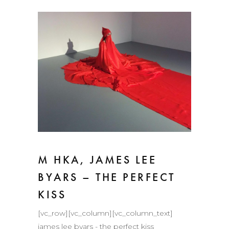
M HKA, JAMES LEE
BYARS – THE PERFECT
KISS
[vc_row][vc_column][vc_column_text]
james lee byars - the perfect kiss