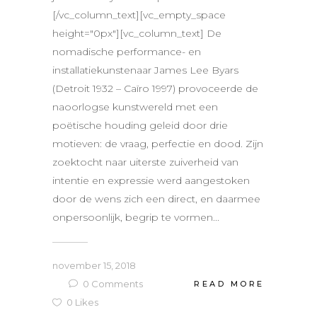
[/vc_column_text][vc_empty_space
height="0px"][vc_column_text] De
nomadische performance- en
installatiekunstenaar James Lee Byars
(Detroit 1932 – Caïro 1997) provoceerde de
naoorlogse kunstwereld met een
poëtische houding geleid door drie
motieven: de vraag, perfectie en dood. Zijn
zoektocht naar uiterste zuiverheid van
intentie en expressie werd aangestoken
door de wens zich een direct, en daarmee
onpersoonlijk, begrip te vormen...
november 15, 2018
0
Comments
READ MORE
0
Likes