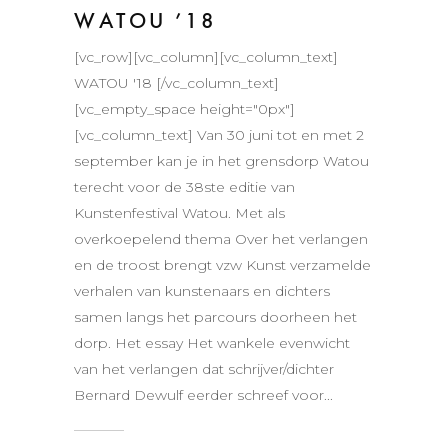
WATOU ’18
[vc_row][vc_column][vc_column_text]
WATOU '18 [/vc_column_text]
[vc_empty_space height="0px"]
[vc_column_text] Van 30 juni tot en met 2
september kan je in het grensdorp Watou
terecht voor de 38ste editie van
Kunstenfestival Watou. Met als
overkoepelend thema Over het verlangen
en de troost brengt vzw Kunst verzamelde
verhalen van kunstenaars en dichters
samen langs het parcours doorheen het
dorp. Het essay Het wankele evenwicht
van het verlangen dat schrijver/dichter
Bernard Dewulf eerder schreef voor...