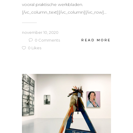
vooral praktische werkbladen.
[/vc_column_text][/vc_column][/vc_row]...
november 10, 2020
0
Comments
READ MORE
0
Likes