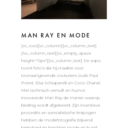
MAN RAY EN MODE
[vc_row][vc_column][vc_column_text]
[/vc_column_text][vc_empty_space
height="0px"][vc_column_text] De expo
toont foto’s die hij maakte voor
toonaangevende couturiers zoals Paul
Poiret, Elsa Schiaparelli en Coco Chanel.
Met technisch vernuft en humor
innoveerde Man Ray de manier waarop
kleding wordt afgebeeld. Zijn inventieve
procedés en surrealistische knipogen
hebben de modefotografie blijvend
beïnvloed en brachten mode en kunst