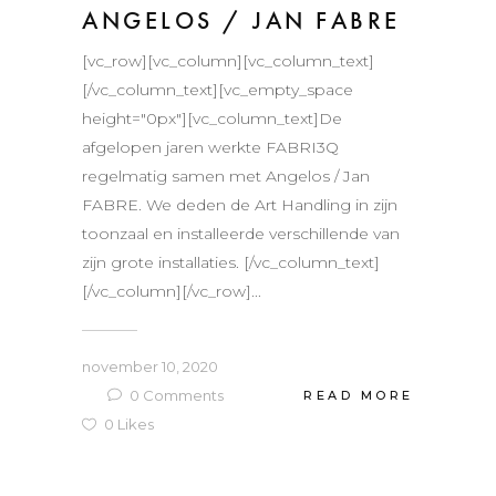
ANGELOS / JAN FABRE
[vc_row][vc_column][vc_column_text]
[/vc_column_text][vc_empty_space
height="0px"][vc_column_text]De
afgelopen jaren werkte FABRI3Q
regelmatig samen met Angelos / Jan
FABRE. We deden de Art Handling in zijn
toonzaal en installeerde verschillende van
zijn grote installaties. [/vc_column_text]
[/vc_column][/vc_row]...
november 10, 2020
0
Comments
READ MORE
0
Likes