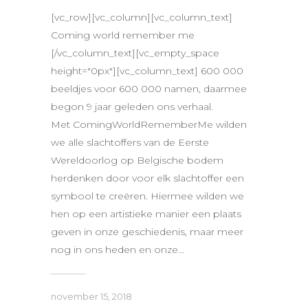
[vc_row][vc_column][vc_column_text]
Coming world remember me
[/vc_column_text][vc_empty_space
height="0px"][vc_column_text] 600 000
beeldjes voor 600 000 namen, daarmee
begon 9 jaar geleden ons verhaal.
Met ComingWorldRememberMe wilden
we alle slachtoffers van de Eerste
Wereldoorlog op Belgische bodem
herdenken door voor elk slachtoffer een
symbool te creëren. Hiermee wilden we
hen op een artistieke manier een plaats
geven in onze geschiedenis, maar meer
nog in ons heden en onze...
november 15, 2018